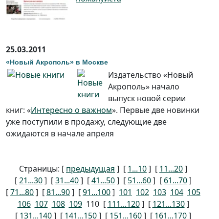
25.03.2011
«Новый Акрополь» в Москве
Издательство «Новый
Акрополь» начало
выпуск новой серии
книг: «
Интересно о важном
». Первые две новинки
уже поступили в продажу, следующие две
ожидаются в начале апреля
Страницы: [
предыдущая
] [
1...10
] [
11...20
]
[
21...30
] [
31...40
] [
41...50
] [
51...60
] [
61...70
]
[
71...80
] [
81...90
] [
91...100
]
101
102
103
104
105
106
107
108
109
110
[
111...120
] [
121...130
]
[
131...140
] [
141...150
] [
151...160
] [
161...170
]