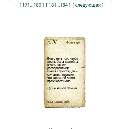
[
171...180
] [
181...184
] [
следующая
]