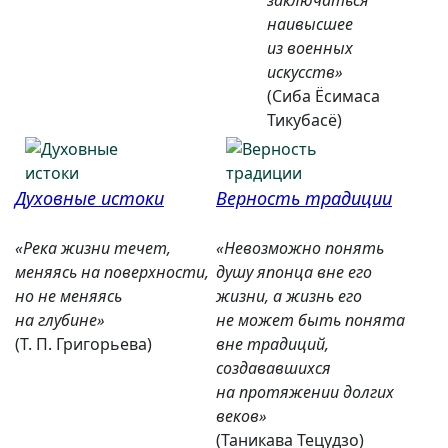
заключаться
наивысшее
из военных
искусств»
(Сиба Ёсимаса
Тикубасё)
Духовные истоки
Верность традиции
«Река жизни течет,
«Невозможно понять
меняясь на поверхности,
душу японца вне его
но не меняясь
жизни, а жизнь его
на глубине»
не может быть понята
(Т. П. Григорьева)
вне традиций,
создававшихся
на протяжении долгих
веков»
(Таникава Тецудзо)