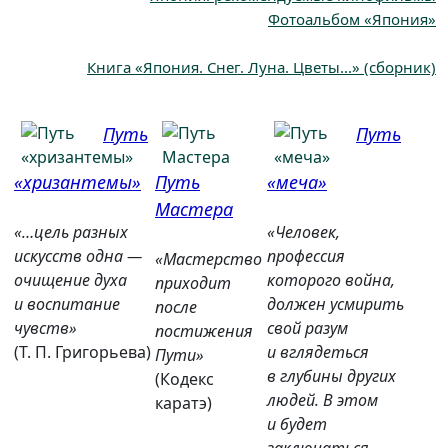
Фотоальбом «Япония»
Книга «Япония. Снег. Луна. Цветы...» (сборник)
Путь
Путь
«хризантемы»
Путь
«меча»
Мастера
«…цель разных
«Человек,
искусств одна —
профессия
«Мастерство
очищение духа
которого война,
приходит
и воспитание
должен усмирить
после
чувств»
свой разум
постижения
(Т. П. Григорьева)
и вглядеться
Пути»
в глубины других
(Кодекс
людей. В этом
каратэ)
и будет