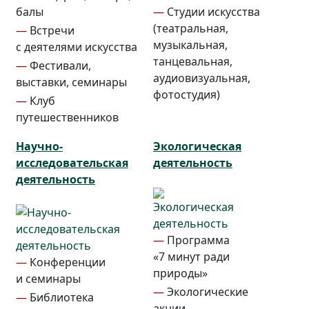
балы
—
Студии искусства
(театральная,
—
Встречи
музыкальная,
с деятелями искусства
танцевальная,
—
Фестивали,
аудиовизуальная,
выставки, семинары
фотостудия)
—
Клуб
путешественников
Научно-
Экологическая
исследовательская
деятельность
деятельность
—
Программа
«7 минут ради
—
Конференции
природы»
и семинары
—
Экологические
—
Библиотека
акции