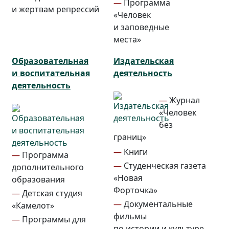
—
Программа
и жертвам репрессий
«Человек
и заповедные
места»
Образовательная
Издательская
и воспитательная
деятельность
деятельность
—
Журнал
«Человек
без
границ»
—
Книги
—
Программа
—
Студенческая газета
дополнительного
«Новая
образования
Форточка»
—
Детская студия
—
Документальные
«Камелот»
фильмы
—
Программы для
по истории и культуре