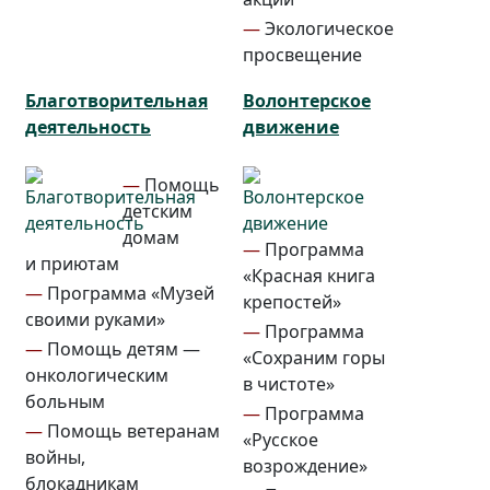
—
Экологическое
просвещение
Благотворительная
Волонтерское
деятельность
движение
—
Помощь
детским
домам
—
Программа
и приютам
«Красная книга
—
Программа «Музей
крепостей»
своими руками»
—
Программа
—
Помощь детям —
«Сохраним горы
онкологическим
в чистоте»
больным
—
Программа
—
Помощь ветеранам
«Русское
войны,
возрождение»
блокадникам