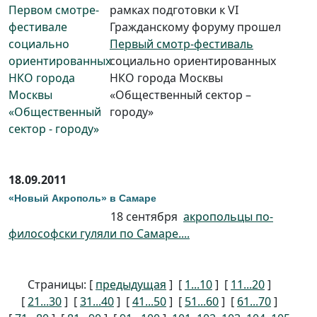
рамках подготовки к VI
Гражданскому форуму прошел
Первый смотр-фестиваль
социально ориентированных
НКО города Москвы
«Общественный сектор –
городу»
18.09.2011
«Новый Акрополь» в Самаре
18 сентября
акропольцы по-
философски гуляли по Самаре....
Страницы: [
предыдущая
] [
1...10
] [
11...20
]
[
21...30
] [
31...40
] [
41...50
] [
51...60
] [
61...70
]