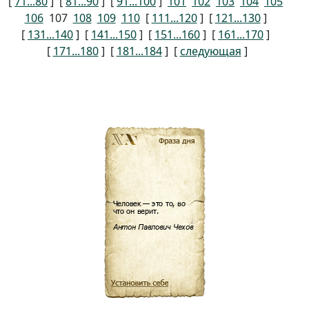
[
71...80
] [
81...90
] [
91...100
]
101
102
103
104
105
106
107
108
109
110
[
111...120
] [
121...130
]
[
131...140
] [
141...150
] [
151...160
] [
161...170
]
[
171...180
] [
181...184
] [
следующая
]