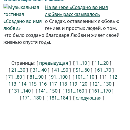
На вечере «Создано во имя
любви» рассказывалось
о Следах, оставленных любовью
гениев и простых людей, о том,
что было создано благодаря Любви и живет своей
жизнью спустя годы.
Страницы: [
предыдущая
] [
1...10
] [
11...20
]
[
21...30
] [
31...40
] [
41...50
] [
51...60
] [
61...70
]
[
71...80
] [
81...90
] [
91...100
] [
101...110
]
111
112
113
114
115
116
117
118
119
120
[
121...130
]
[
131...140
] [
141...150
] [
151...160
] [
161...170
]
[
171...180
] [
181...184
] [
следующая
]