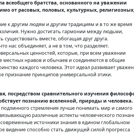
а всеобщего братства, основанного на уважении
имо от расовых, половых, культурных, религиозных
ие к другим людям и другим традициям и в то же время
азличия. Нужно достигать гармонии между людьми,
ь существовать вместе, обогащая друг друга.
то нас объединяет, а не в том, что разделяет.
версальных ценностей, которые, при всем уважении
е местных нравов и обычаев и соединяются в общие
инство каждого человека. Этот идеал развивает уваже
кже признание принципов универсальной этики.
ая, посредством сравнительного изучения философ
особствует познанию вселенной, природы и человека.
з подлинного стремления лучше понимать мир и самого
связывающую различные аспекты человеческого познан
 современные источники знания в едином глобальном
ое видение способно стать движущей силой прогресса