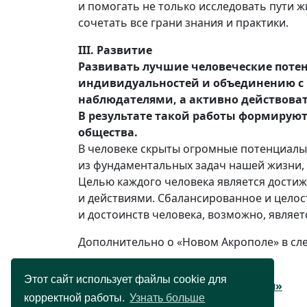
и помогать не только исследовать пути ж
сочетать все грани знания и практики.
III. Развитие
Развивать лучшие человеческие потен
индивидуальностей и объединению с 
наблюдателями, а активно действовать
В результате такой работы формирую
общества.
В человеке скрыты огромные потенциалы.
из фундаментальных задач нашей жизни, 
Целью каждого человека является дости
и действиями. Сбалансированное и целос
и достоинств человека, возможно, являе
Дополнительно о «Новом Акрополе» в сл
Что такое «Новый Акрополь»
Этот сайт использует файлы cookie для
Философия «Нового Акрополя»
корректной работы.
Узнать больше
История создания