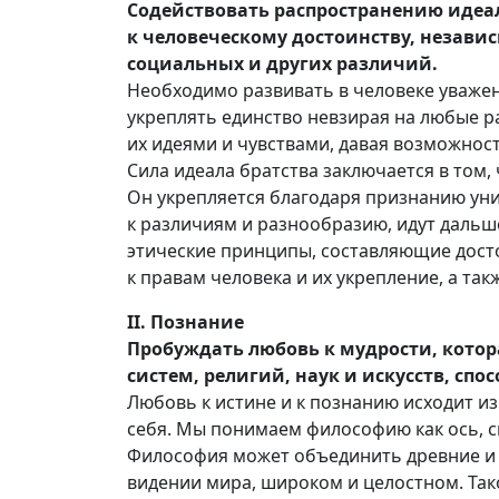
Содействовать распространению идеал
к человеческому достоинству, независ
социальных и других различий.
Необходимо развивать в человеке уважен
укреплять единство невзирая на любые р
их идеями и чувствами, давая возможност
Сила идеала братства заключается в том, ч
Он укрепляется благодаря признанию уни
к различиям и разнообразию, идут дальш
этические принципы, составляющие досто
к правам человека и их укрепление, а та
II. Познание
Пробуждать любовь к мудрости, котор
систем, религий, наук и искусств, сп
Любовь к истине и к познанию исходит и
себя. Мы понимаем философию как ось, 
Философия может объединить древние и
видении мира, широком и целостном. Так