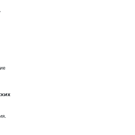
,
ние
ских
ия.