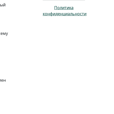
вый
Политика
конфиденциальности
сему
мен