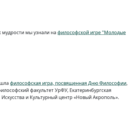
к мудрости мы узнали на
философской игре "Молодые
ошла
философская игра, посвященная Дню Философии
,
илософский факультет УрФУ, Екатеринбургская
Искусства и Культурный центр «Новый Акрополь».