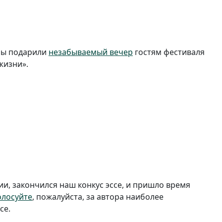
ны подарили
незабываемый вечер
гостям фестиваля
жизни».
и, закончился наш конкус эссе, и пришло время
олосуйте
, пожалуйста, за автора наиболее
се.