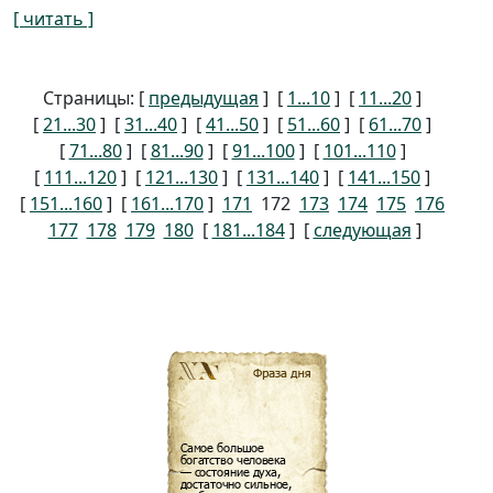
[ читать ]
Страницы: [
предыдущая
] [
1...10
] [
11...20
]
[
21...30
] [
31...40
] [
41...50
] [
51...60
] [
61...70
]
[
71...80
] [
81...90
] [
91...100
] [
101...110
]
[
111...120
] [
121...130
] [
131...140
] [
141...150
]
[
151...160
] [
161...170
]
171
172
173
174
175
176
177
178
179
180
[
181...184
] [
следующая
]