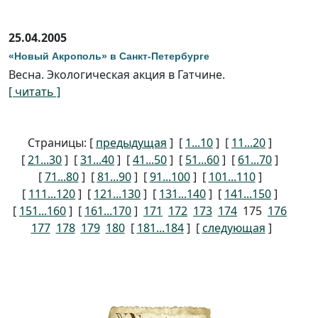
25.04.2005
«Новый Акрополь» в Санкт-Петербурге
Весна. Экологическая акция в Гатчине.
[ читать ]
Страницы: [
предыдущая
] [
1...10
] [
11...20
]
[
21...30
] [
31...40
] [
41...50
] [
51...60
] [
61...70
]
[
71...80
] [
81...90
] [
91...100
] [
101...110
]
[
111...120
] [
121...130
] [
131...140
] [
141...150
]
[
151...160
] [
161...170
]
171
172
173
174
175
176
177
178
179
180
[
181...184
] [
следующая
]