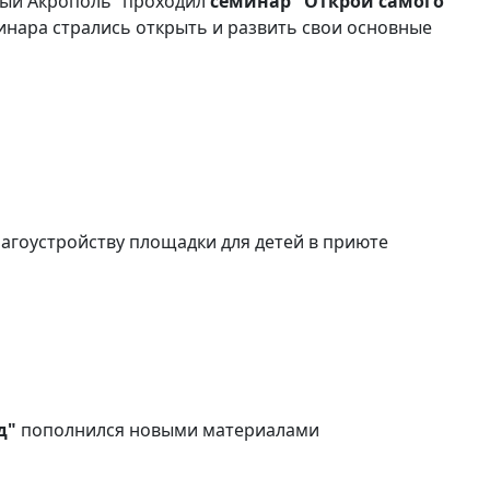
вый Акрополь" проходил
семинар "Открой самого
минара cтрались открыть и развить свои основные
агоустройству площадки для детей в приюте
д"
пополнился новыми материалами