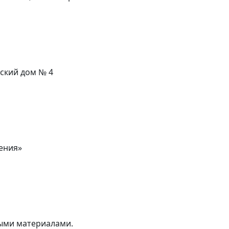
ский дом № 4
ения»
выми материалами.