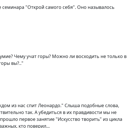
е семинара "Открой самого себя". Оно называлось
езумие? Чему учат горы? Можно ли восходить не только в
оры вы?.."
ждом из нас спит Леонардо." Слыша подобные слова,
твительно так. А убедиться в их правдивости мы не
е прошло первое занятие "Искусство творить" из цикла
важных, кто поверил...