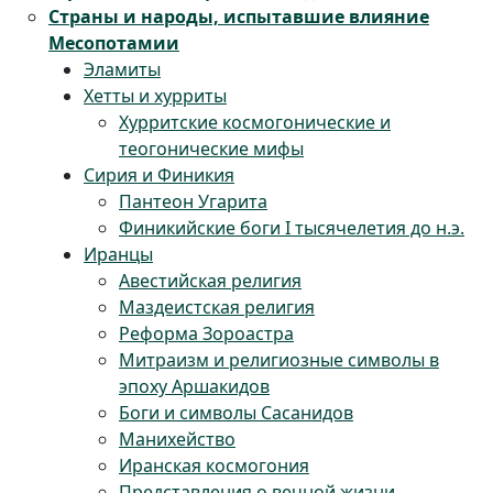
Страны и народы, испытавшие влияние
Месопотамии
Эламиты
Хетты и хурриты
Хурритские космогонические и
теогонические мифы
Сирия и Финикия
Пантеон Угарита
Финикийские боги I тысячелетия до н.э.
Иранцы
Авестийская религия
Маздеистская религия
Реформа Зороастра
Митраизм и религиозные символы в
эпоху Аршакидов
Боги и символы Сасанидов
Манихейство
Иранская космогония
Представления о вечной жизни