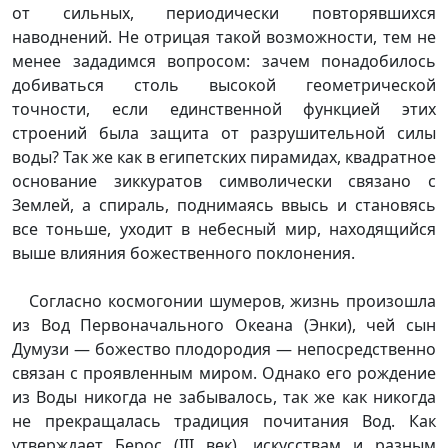
от сильных, периодически повторявшихся
наводнений. Не отрицая такой возможности, тем не
менее зададимся вопросом: зачем понадобилось
добиваться столь высокой геометрической
точности, если единственной функцией этих
строений была защита от разрушительной силы
воды? Так же как в египетских пирамидах, квадратное
основание зиккуратов символически связано с
Землей, а спираль, поднимаясь ввысь и становясь
все тоньше, уходит в небесный мир, находящийся
выше влияния божественного поклонения.
Согласно космогонии шумеров, жизнь произошла
из Вод Первоначального Океана (Энки), чей сын
Думузи — божество плодородия — непосредственно
связан с проявленным миром. Однако его рождение
из Воды никогда не забывалось, так же как никогда
не прекращалась традиция почитания Вод. Как
утверждает Берос (III век), искусствам и разным