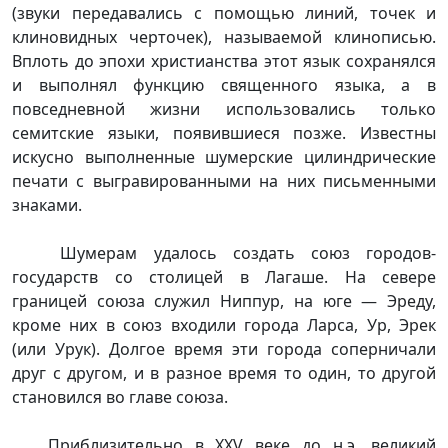
(звуки передавались с помощью линий, точек и
клиновидных черточек), называемой клинописью.
Вплоть до эпохи христианства этот язык сохранялся
и выполнял функцию священного языка, а в
повседневной жизни использовались только
семитские языки, появившиеся позже. Известны
искусно выполненные шумерские цилиндрические
печати с выгравированными на них письменными
знаками.
Шумерам удалось создать союз городов-
государств со столицей в Лагаше. На севере
границей союза служил Ниппур, на юге — Эреду,
кроме них в союз входили города Ларса, Ур, Эрек
(или Урук). Долгое время эти города соперничали
друг с другом, и в разное время то один, то другой
становился во главе союза.
Приблизительно в XXV веке до н.э. великий