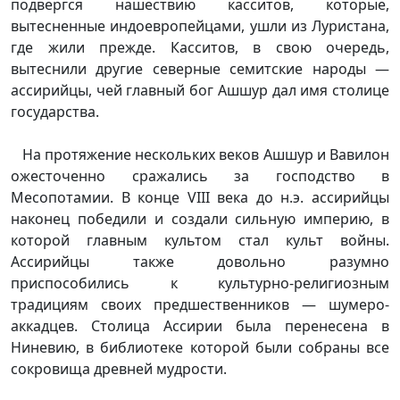
подвергся нашествию касситов, которые,
вытесненные индоевропейцами, ушли из Луристана,
где жили прежде. Касситов, в свою очередь,
вытеснили другие северные семитские народы —
ассирийцы, чей главный бог Ашшур дал имя столице
государства.
На протяжение нескольких веков Ашшур и Вавилон
ожесточенно сражались за господство в
Месопотамии. В конце VIII века до н.э. ассирийцы
наконец победили и создали сильную империю, в
которой главным культом стал культ войны.
Ассирийцы также довольно разумно
приспособились к культурно-религиозным
традициям своих предшественников — шумеро-
аккадцев. Столица Ассирии была перенесена в
Ниневию, в библиотеке которой были собраны все
сокровища древней мудрости.