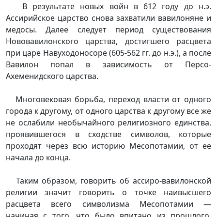
В результате новых войн в 612 году до н.э.
Ассирийское царство снова захватили вавилоняне и
медосы. Далее следует период существования
Нововавилонского царства, достигшего расцвета
при царе Навуходоносоре (605-562 гг. до н.э.), а после
Вавилон попал в зависимость от Персо-
Ахеменидского царства.
Многовековая борьба, переход власти от одного
города к другому, от одного царства к другому все же
не ослабили необычайного религиозного единства,
проявившегося в сходстве символов, которые
проходят через всю историю Месопотамии, от ее
начала до конца.
Таким образом, говорить об ассиро-вавилонской
религии значит говорить о точке наивысшего
расцвета всего символизма Месопотамии —
начиная с того, что было впитано из прошлого,