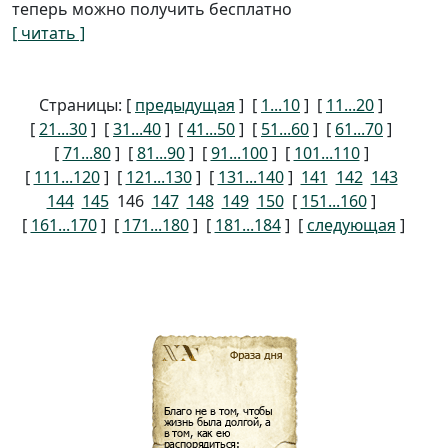
теперь можно получить бесплатно
[ читать ]
Страницы: [
предыдущая
] [
1...10
] [
11...20
]
[
21...30
] [
31...40
] [
41...50
] [
51...60
] [
61...70
]
[
71...80
] [
81...90
] [
91...100
] [
101...110
]
[
111...120
] [
121...130
] [
131...140
]
141
142
143
144
145
146
147
148
149
150
[
151...160
]
[
161...170
] [
171...180
] [
181...184
] [
следующая
]