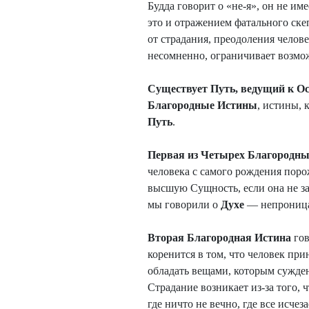
Будда говорит о «не-я», он не им
это и отражением фатального ске
от страдания, преодоления челове
несомненно, ограничивает возм
Существует Путь, ведущий к О
Благородные Истины
, истины, 
Путь
.
Первая из Четырех Благородн
человека с самого рождения поро
высшую Сущность, если она не 
мы говорили о
Духе
— непроница
Вторая Благородная Истина
го
коренится в том, что человек пр
обладать вещами, которым сужден
Страдание возникает из-за того,
где ничто не вечно, где все исче