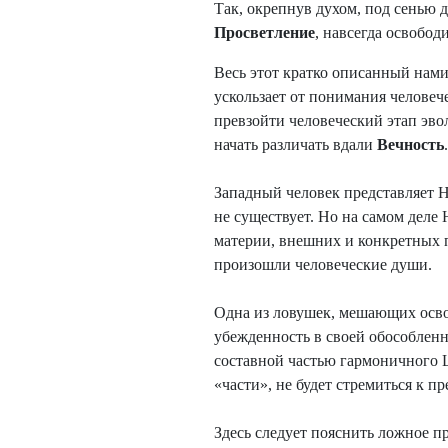
Так, окрепнув духом, под сенью 
Просветление
, навсегда освобод
Весь этот кратко описанный нами 
ускользает от понимания челове
превзойти человеческий этап эв
начать различать вдали
Вечность
.
Западный человек представляет Н
не существует. Но на самом деле
материи, внешних и конкретных п
произошли человеческие души.
Одна из ловушек, мешающих осво
убежденность в своей обособленн
составной частью гармоничного Це
«части», не будет стремиться к 
Здесь следует пояснить ложное п