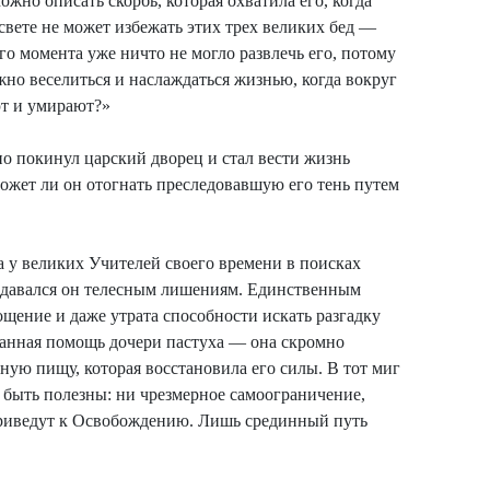
жно описать скорбь, которая охватила его, когда
 свете не может избежать этих трех великих бед —
ого момента уже ничто не могло развлечь его, потому
жно веселиться и наслаждаться жизнью, когда вокруг
ют и умирают?»
но покинул царский дворец и стал вести жизнь
ожет ли он отогнать преследовавшую его тень путем
 у великих Учителей своего времени в поисках
едавался он телесным лишениям. Единственным
ощение и даже утрата способности искать разгадку
анная помощь дочери пастуха — она скромно
ую пищу, которая восстановила его силы. В тот миг
т быть полезны: ни чрезмерное самоограничение,
приведут к Освобождению. Лишь срединный путь