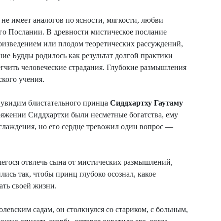
не имеет аналогов по ясности, мягкости, любви
его Послании. В древности мистическое послание
оизведением или плодом теоретических рассуждений,
ние Будды родилось как результат долгой практики
легчить человеческие страдания. Глубокие размышления
кого учения.
ы увидим блистательного принца
Сиддхартху Гаутаму
оряжении Сиддхартхи были несметные богатства, ему
лаждения, но его сердце тревожил один вопрос —
шегося отвлечь сына от мистических размышлений,
ились так, чтобы принц глубоко осознал, какое
ать своей жизни.
левским садам, он столкнулся со стариком, с больным,