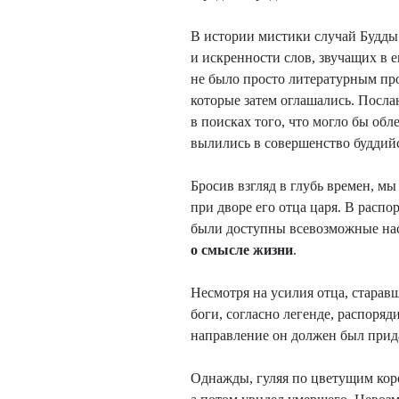
В истории мистики случай Будды 
и искренности слов, звучащих в 
не было просто литературным пр
которые затем оглашались. Посла
в поисках того, что могло бы об
вылились в совершенство буддийс
Бросив взгляд в глубь времен, м
при дворе его отца царя. В расп
были доступны всевозможные нас
о смысле жизни
.
Несмотря на усилия отца, старав
боги, согласно легенде, распоряд
направление он должен был прид
Однажды, гуляя по цветущим коро