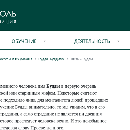
ОБУЧЕНИЕ
ДЕЯТЕЛЬНОСТЬ
ософы и их учения
Будда. Буддизм
Жизнь Будды
еменного человека имя
Будды
в первую очередь
уэткой или старинным мифом. Некоторые считают
ое подходило лишь для менталитета людей прошедших
 учение Будды внимательно, то мы увидим, что в его
радания, а само страдание не является ни древним,
которое преследует человека вечно. И это неизбывное
 следовал слову Просветленного.