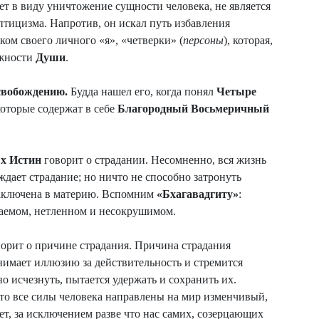
еет в виду уничтожение сущности человека, не является
птицизма. Напротив, он искал путь избавления
ком своего личного «я», «четверки» (
персоны
), которая,
ожности
Души
.
свобождению.
Будда нашел его, когда понял
Четыре
которые содержат в себе
Благородный Восьмеричный
ых Истин
говорит о страдании. Несомненно, вся жизнь
ждает страдание; но ничто не способно затронуть
заключена в материю. Вспомним
«Бхагавадгиту»
:
емом, нетленном и несокрушимом.
ворит о причине страдания. Причина страдания
инимает иллюзию за действительность и стремится
о исчезнуть, пытается удержать и сохранить их.
 что все силы человека направлены на мир изменчивый,
зает, за исключением разве что нас самих, созерцающих