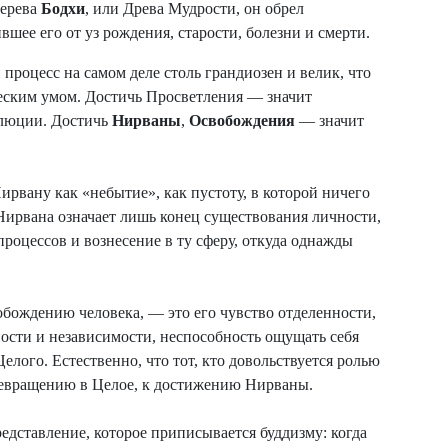
дерева
Бодхи
, или Древа Мудрости, он обрел
ившее его от уз рождения, старости, болезни и смерти.
процесс на самом деле столь грандиозен и велик, что
ческим умом. Достичь Просветления — значит
олюции. Достичь
Нирваны
,
Освобождения
— значит
ирвану как «небытие», как пустоту, в которой ничего
 Нирвана означает лишь конец существования личности,
роцессов и вознесение в ту сферу, откуда однажды
бождению человека, — это его чувство отделенности,
ости и независимости, неспособность ощущать себя
лого. Естественно, что тот, кто довольствуется ролью
превращению в Целое, к достижению Нирваны.
редставление, которое приписывается буддизму: когда