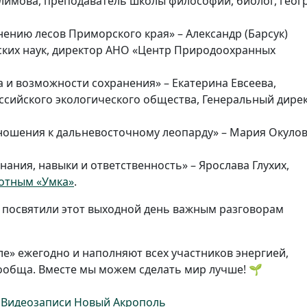
лимова, преподаватель школы философии, биолог, геог
нию лесов Приморского края» – Александр (Барсук)
ских наук, директор АНО «Центр Природоохранных
а и возможности сохранения» – Екатерина Евсеева,
ссийского экологического общества, Генеральный дире
ношения к дальневосточному леопарду» – Мария Окулов
нания, навыки и ответственность» – Ярослава Глухих,
отным «Умка»
.
е посвятили этот выходной день важным разговорам
ле» ежегодно и наполняют всех участников энергией,
ообща. Вместе мы можем сделать мир лучше! 🌱
в
Видеозаписи Новый Акрополь