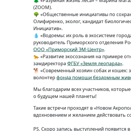
🌲 «Разумная жизнь леса» – Марина Мага
(ZOOM).
🌳 «Общественные инициативы по сохране
Олифиренко, эколог, кандидат биологиче
Инициатив».
💧 «Водоемы: их роль в экосистеме город
руководитель Приморского отделения Ро
ООО «Приморский
ЭМ-Центр»
.
🐆 «Развитие экосознания на примере от
замдиректора
ФГБУ «Земля леопарда»
.
🐕 «Современный хозяин собак и кошек: з
волонтер
фонда помощи бездомным жив
Мы благодарим всех участников, которы
о будущем нашей планеты!
Такие встречи проходят в «Новом Акропо
вдохновением и желанием действовать с
PS. Скоро запись выступлений появится 