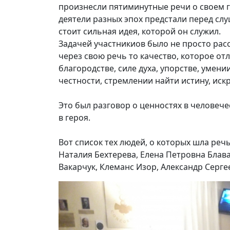
произнесли пятиминутные речи о своем г
деятели разных эпох предстали перед слу
стоит сильная идея, которой он служил.
Задачей участникиов было не просто расс
через свою речь то качество, которое отл
благородстве, силе духа, упорстве, умени
честности, стремлении найти истину, иск
Это был разговор о ценностях в человеч
в героя.
Вот список тех людей, о которых шла реч
Наталия Бехтерева, Елена Петровна Блава
Вакарчук, Клеманс Изор, Александр Серг