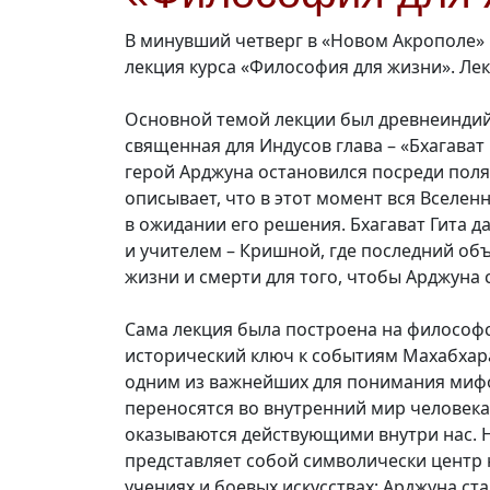
В минувший четверг в «Новом Акрополе» 
лекция курса «Философия для жизни». Ле
Основной темой лекции был древнеиндий
священная для Индусов глава – «Бхагават
герой Арджуна остановился посреди поля
описывает, что в этот момент вся Вселенн
в ожидании его решения. Бхагават Гита д
и учителем – Кришной, где последний объ
жизни и смерти для того, чтобы Арджуна
Сама лекция была построена на философс
исторический ключ к событиям Махабхара
одним из важнейших для понимания мифо
переносятся во внутренний мир человека
оказываются действующими внутри нас. Н
представляет собой символически центр 
учениях и боевых искусствах; Арджуна с