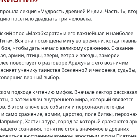
прошла лекция «Мудрость древней Индии. Часть 1», вто
кцию посетило двадцать три человека.
ский эпос «Махабхарата» и его важнейшая и наиболее
 Гита». Вся она посвящена мигу во времени, когда главн
 боя, чтобы дать начало великому сражению. Сказание
ая, армии, птицы, звери, ветра и звезды, замерли
алее повествует о разговоре Арджуны с его возничим
ясняет ученику таинства Вселенной и человека, судьбы,
 совершил верный выбор.
ком подходе к чтению мифов. Вначале лектор рассказа
ты, а затем ключ внутреннего мира, который является
в. В этом ключе все события и персонажи легенды
 и само сражение, армии, царство, поле битвы, персона
апример, Хастинапура, город за который сражаются ар
нашего сознания, понятие столь значимое в древних
тановиться внутренним воином, яростным духом Платона