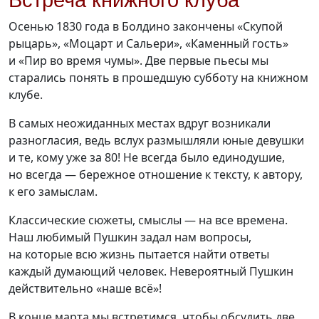
Встреча книжного клуба
Осенью 1830 года в Болдино закончены «Скупой
рыцарь», «Моцарт и Сальери», «Каменный гость»
и «Пир во время чумы». Две первые пьесы мы
старались понять в прошедшую субботу на книжном
клубе.
В самых неожиданных местах вдруг возникали
разногласия, ведь вслух размышляли юные девушки
и те, кому уже за 80! Не всегда было единодушие,
но всегда — бережное отношение к тексту, к автору,
к его замыслам.
Классические сюжеты, смыслы — на все времена.
Наш любимый Пушкин задал нам вопросы,
на которые всю жизнь пытается найти ответы
каждый думающий человек. Невероятный Пушкин
действительно «наше всё»!
В конце марта мы встретимся, чтобы обсудить две