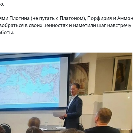
ю.
ями Плотина (не путать с Платоном), Порфирия и Аммо
обраться в своих ценностях и наметили шаг навстречу
аботы.