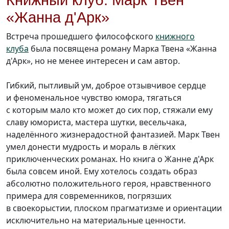
Книжный клуб. Марк Твен
«Жанна д'Арк»
Встреча прошедшего философского
книжного
клуба
была посвящена роману Марка Твена «Жанна
д'Арк», но не менее интересен и сам автор.
Гибкий, пытливый ум, доброе отзывчивое сердце
и феноменальное чувство юмора, тягаться
с которым мало кто может до сих пор, стяжали ему
славу юмориста, мастера шутки, весельчака,
наделённого жизнерадостной фантазией. Марк Твен
умел донести мудрость и мораль в лёгких
приключенческих романах. Но книга о Жанне д'Арк
была совсем иной. Ему хотелось создать образ
абсолютно положительного героя, нравственного
примера для современников, погрязших
в своекорыстии, плоском прагматизме и ориентации
исключительно на материальные ценности.