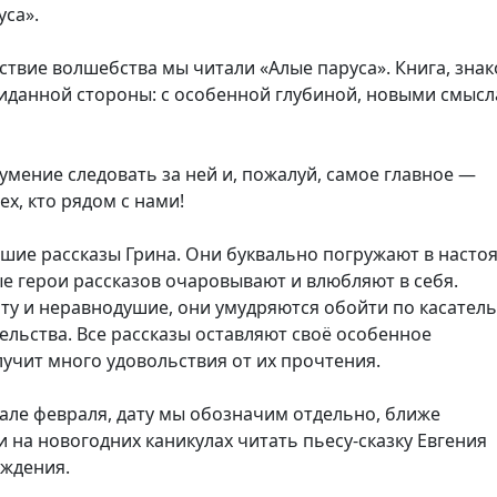
уса».
ствие волшебства мы читали «Алые паруса». Книга, зна
жиданной стороны: с особенной глубиной, новыми смыс
 умение следовать за ней и, пожалуй, самое главное —
х, кто рядом с нами!
шие рассказы Грина. Они буквально погружают в наст
е герои рассказов очаровывают и влюбляют в себя.
ту и неравнодушие, они умудряются обойти по касател
ельства. Все рассказы оставляют своё особенное
лучит много удовольствия от их прочтения.
але февраля, дату мы обозначим отдельно, ближе
и на новогодних каникулах читать
пьесу-сказку
Евгения
ждения.