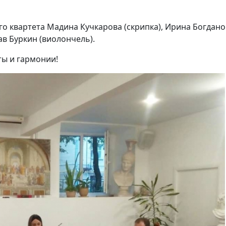
ого квартета Мадина Кучкарова (скрипка), Ирина Богдан
ав Буркин (виолончель).
ты и гармонии!