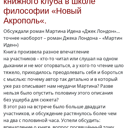
книжного клуба в школе
философии «Новый
Акрополь«.
Обсуждали роман Мартина Идена «Джек Лондон»…
точнее наоборот – роман Джека Лондона – «Мартин
Иден»)
Книга произвела разное впечатление
на участников –
кто-то
читал или слушал на одном
дыхании и не мог оторваться, а у
кого-то
чтение шло
тяжело, приходилось преодолевать себя и бороться
с мыслью: почему автор так детально и в который
уже раз описывает нам неудачи Мартина? Разве
нельзя было опустить половину этого описания
без ущерба для сюжета?
В этот раз на встрече было больше двадцати
участников, и обсуждение растянулось более чем
на два с половиной часа. Успели обсудить:
впечатление о книге, вопрос посвящённый тому,