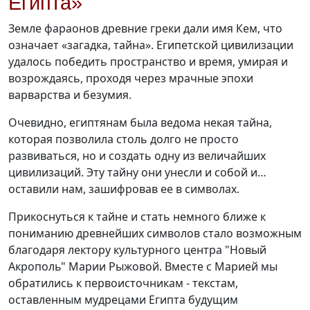
Египта»
Земле фараонов древние греки дали имя Кем, что
означает «загадка, тайна». Египетской цивилизации
удалось победить пространство и время, умирая и
возрождаясь, проходя через мрачные эпохи
варварства и безумия.
Очевидно, египтянам была ведома некая тайна,
которая позволила столь долго не просто
развиваться, но и создать одну из величайших
цивилизаций. Эту тайну они унесли и собой и…
оставили нам, зашифровав ее в символах.
Прикоснуться к тайне и стать немного ближе к
пониманию древнейших символов стало возможным
благодаря лектору культурного центра "Новый
Акрополь" Марии Рыжовой. Вместе с Марией мы
о
братились к первоисточникам - текстам,
оставленным мудрецами Египта будущим