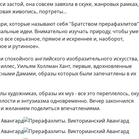
и застой, она совсем завязла в скуке, жанровых рамках,
товая живопись, портреты…
ари, которые называют себя "Братством прерафаэлитов"
альные идеи. Внимательно изучать природу, чтобы уме
о все серьезное, прямое и искреннее и, наоборот,
ое и рутинное».
 спокойного английского изобразительного искусства,
Миллес, Уильям Холлман Хант, первые, вдохновленные
сными Дамами, образы которых были запечатлены в их
ы художниках, образы их муз - все это переплелось, ок
елости и энтузиазма одновременно. Вечер закончился
и желанием поделиться впечатлениями.