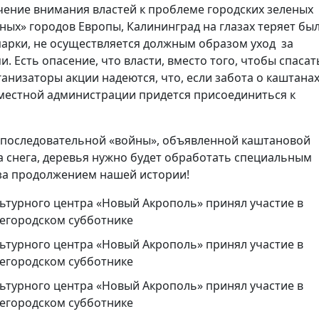
чение внимания властей к проблеме городских зеленых
ных» городов Европы, Калининград на глазах теряет бы
парки, не осуществляется должным образом уход за
 Есть опасение, что власти, вместо того, чтобы спасат
ганизаторы акции надеются, что, если забота о каштана
 местной администрации придется присоединиться к
п последовательной «войны», объявленной каштановой
да снега, деревья нужно будет обработать специальным
 за продолжением нашей истории!