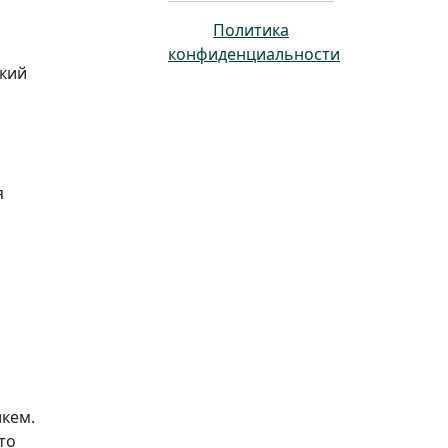
Политика
конфиденциальности
ский
я
икем.
то