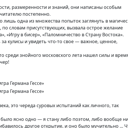
вости, размеренности и знаний, они написаны особым
читателю постепенно.
то лишь одна из множества попыток заглянуть в магиче
 И, по словам присутствующих, вызвала острое желание
», «Игру в бисер», «Паломничество в Страну Востока».
 за кулисы и увидеть что-то свое — важное, ценное,
то среди знойного московского лета нашел силы и врем
чер!
века, это череда суровых испытаний как личного, так
е было ясно одно — я стану либо поэтом, либо вообще н
бавилось другое открытие, и оно было мучительно ... Ч