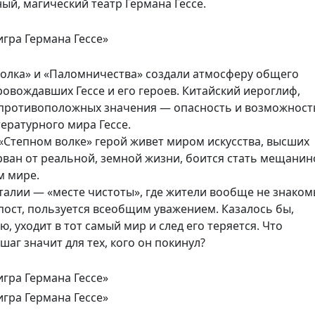
ый, магический театр Германа Гессе.
волка» и «Паломничества» создали атмосферу общего
овождавших Гессе и его героев. Китайский иероглиф,
противоположных значения — опасность и возможност
тературного мира Гессе.
 «Степном волке» герой живет миром искусства, высших
ван от реальной, земной жизни, боится стать мещанин
м мире.
сталии — «месте чистоты», где жители вообще не знако
пост, пользуется всеобщим уважением. Казалось бы,
, уходит в тот самый мир и след его теряется. Что
 шаг значит для тех, кого он покинул?