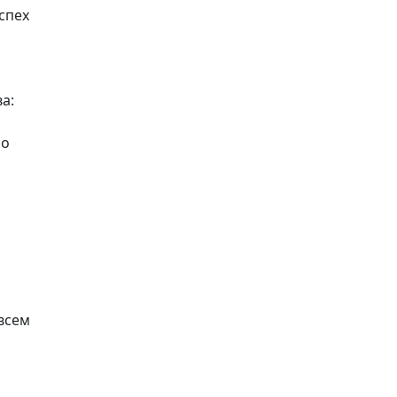
успех
,
а:
но
овсем