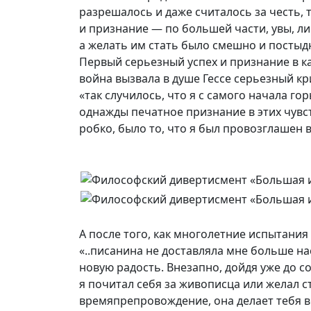
разрешалось и даже считалось за честь, т
и признание — по большей части, увы, л
а желать им стать было смешно и постыдно
Первый серьезный успех и признание в к
война вызвала в душе Гессе серьезный к
«так случилось, что я с самого начала гор
однажды печатное признание в этих чувст
робко, было то, что я был провозглашен в
А после того, как многолетние испытания 
«..писанина не доставляла мне больше нас
новую радость. Внезапно, дойдя уже до с
я почитал себя за живописца или желал 
времяпрепровождение, она делает тебя вес