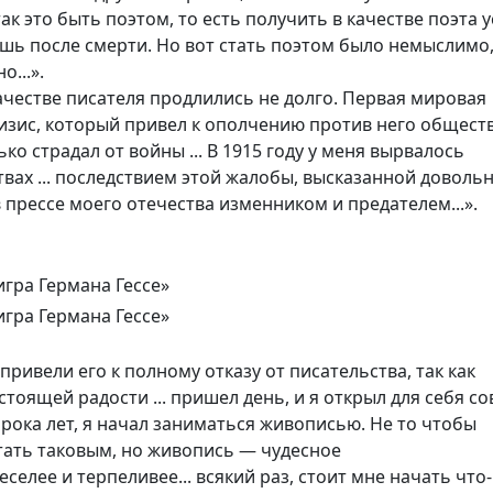
ак это быть поэтом, то есть получить в качестве поэта 
ишь после смерти. Но вот стать поэтом было немыслимо
...».
ачестве писателя продлились не долго. Первая мировая
ризис, который привел к ополчению против него обществ
ько страдал от войны ... В 1915 году у меня вырвалось
вах ... последствием этой жалобы, высказанной доволь
 прессе моего отечества изменником и предателем...».
привели его к полному отказу от писательства, так как
тоящей радости ... пришел день, и я открыл для себя с
орока лет, я начал заниматься живописью. Не то чтобы
стать таковым, но живопись — чудесное
елее и терпеливее... всякий раз, стоит мне начать что-