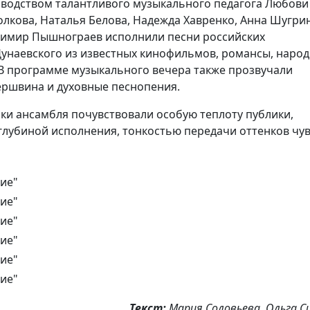
ководством талантливого музыкального педагога Любови
олкова, Наталья Белова, Надежда Хавренко, Анна Шугрин
адимир Пышнограев исполнили песни российских
. Дунаевского из известных кинофильмов, романсы, наро
. В программе музыкального вечера также прозвучали
Гершвина и духовные песнопения.
ки ансамбля почувствовали особую теплоту публики,
глубиной исполнения, тонкостью передачи оттенков чув
Текст:
Мария Соловьева, Ольга С