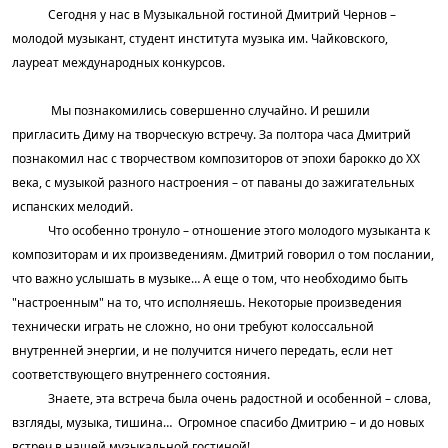
Сегодня у нас в Музыкальной гостиной Дмитрий Чернов –
молодой музыкант, студент института музыка им. Чайковского,
лауреат международных конкурсов.
Мы познакомились совершенно случайно. И решили
пригласить Диму на творческую встречу. За полтора часа Дмитрий
познакомил нас с творчеством композиторов от эпохи барокко до XX
века, с музыкой разного настроения – от паваны до зажигательных
испанских мелодий.
Что особенно тронуло – отношение этого молодого музыканта к
композиторам и их произведениям. Дмитрий говорил о том послании,
что важно услышать в музыке… А еще о том, что необходимо быть
"настроенным" на то, что исполняешь. Некоторые произведения
технически играть не сложно, но они требуют колоссальной
внутренней энергии, и не получится ничего передать, если нет
соответствующего внутреннего состояния.
Знаете, эта встреча была очень радостной и особенной – слова,
взгляды, музыка, тишина… Огромное спасибо Дмитрию – и до новых
встреч в нашей музыкальной гостиной!