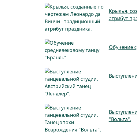
Крылья, со
атрибут пр
Обучение с
Выступлени
Выступлени
"Вольта".