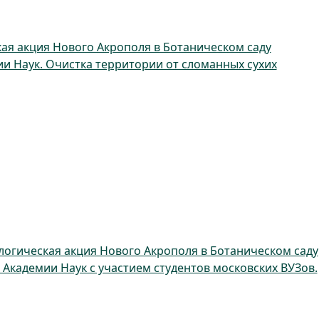
ая акция Нового Акрополя в Ботаническом саду
и Наук. Очистка территории от сломанных сухих
логическая акция Нового Акрополя в Ботаническом саду
 Академии Наук с участием студентов московских ВУЗов.