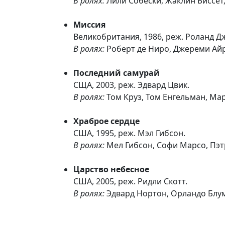
В ролях:
Лили Собески, Жаклин Биссет,
Миссия
Великобритания, 1986, реж. Роланд 
В ролях:
Роберт де Ниро, Джереми Ай
Последний самурай
СЩА, 2003, реж. Эдвард Цвик.
В ролях:
Том Круз, Том Енгельман, Ма
Храброе сердце
США, 1995, реж. Мэл Гибсон.
В ролях:
Мел Гибсон, Софи Марсо, Пэт
Царство небесное
США, 2005, реж. Ридли Скотт.
В ролях:
Эдвард Нортон, Орландо Блум