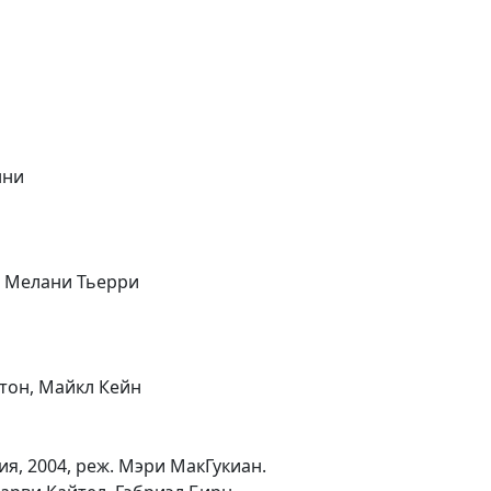
нни
с, Мелани Тьерри
тон, Майкл Кейн
, 2004, реж. Мэри МакГукиан.