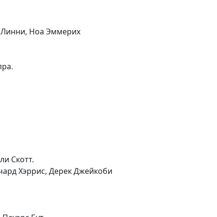
а Линни, Ноа Эммерих
пра.
ли Скотт.
ичард Хэррис, Дерек Джейкоби