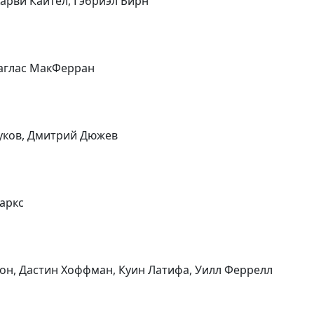
 Харви Кайтел, Гэбриэл Бирн
Даглас МакФерран
руков, Дмитрий Дюжев
аркс
сон, Дастин Хоффман, Куин Латифа, Уилл Феррелл