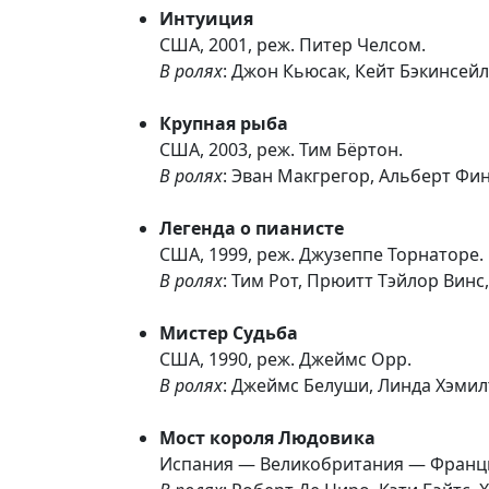
Интуиция
США, 2001, реж. Питер Челсом.
В ролях
: Джон Кьюсак, Кейт Бэкинсейл
Крупная рыба
США, 2003, реж. Тим Бёртон.
В ролях
: Эван Макгрегор, Альберт Фи
Легенда о пианисте
США, 1999, реж. Джузеппе Торнаторе.
В ролях
: Тим Рот, Прюитт Тэйлор Вин
Мистер Судьба
США, 1990, реж. Джеймс Орр.
В ролях
: Джеймс Белуши, Линда Хэмил
Мост короля Людовика
Испания — Великобритания — Франция