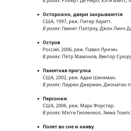
В ролях
: Роберт Де Ниро, Кэти Бэйтс,
Осторожно, двери закрываются
США, 1997, реж. Питер Хауитт.
В ролях
: Гвинет Пэлтроу, Джон Линч 
Остров
Россия, 2006, реж. Павел Лунгин.
В ролях
: Пётр Мамонов, Виктор Сухо
Памятная прогулка
США, 2002, реж. Адам Шенкман.
В ролях
: Лаурен Джерман, Джонатан п
Персонаж
США, 2006, реж. Марк Форстер.
В ролях
: Мэгги Гилленхол, Эмма Томп
Полет во сне и наяву