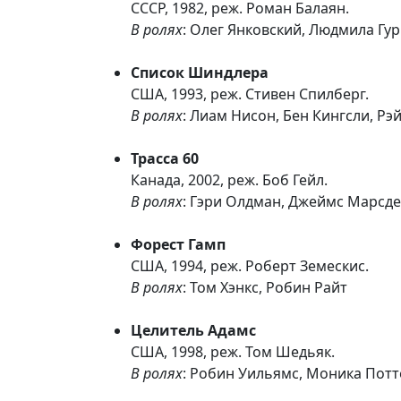
СССР, 1982, реж. Роман Балаян.
В ролях
: Олег Янковский, Людмила Гур
Список Шиндлера
США, 1993, реж. Стивен Спилберг.
В ролях
: Лиам Нисон, Бен Кингсли, Рэ
Трасса 60
Канада, 2002, реж. Боб Гейл.
В ролях
: Гэри Олдман, Джеймс Марсд
Форест Гамп
США, 1994, реж. Роберт Земескис.
В ролях
: Том Хэнкс, Робин Райт
Целитель Адамс
США, 1998, реж. Том Шедьяк.
В ролях
: Робин Уильямс, Моника Потт