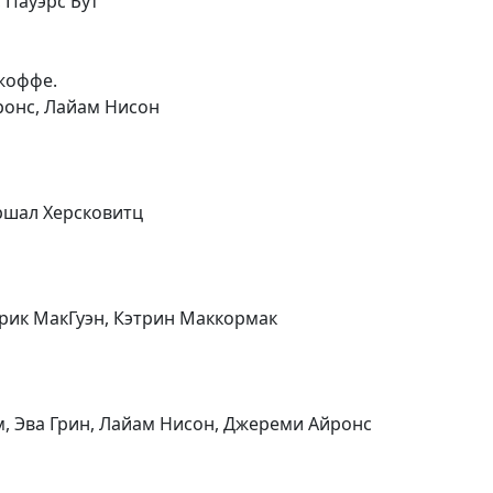
 Пауэрс Бут
Джоффе.
ронс, Лайам Нисон
ршал Херсковитц
рик МакГуэн, Кэтрин Маккормак
, Эва Грин, Лайам Нисон, Джереми Айронс