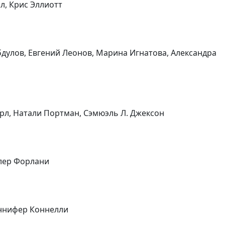
л, Крис Эллиотт
Абдулов, Евгений Леонов, Марина Игнатова, Александра
Эрл, Натали Портман, Сэмюэль Л. Джексон
Клер Форлани
женнифер Коннелли