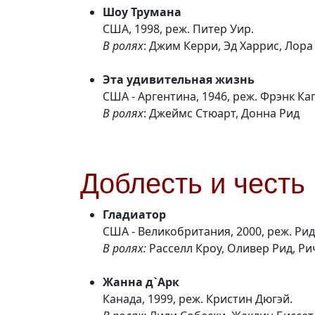
Шоу Трумана
США, 1998, реж. Питер Уир.
В ролях
: Джим Керри, Эд Харрис, Лор
Эта удивительная жизнь
США - Аргентина, 1946, реж. Фрэнк Ка
В ролях
: Джеймс Стюарт, Донна Рид
Доблесть и честь
Гладиатор
США - Великобритания, 2000, реж. Рид
В ролях:
Расселл Кроу, Оливер Рид, Р
Жанна д`Арк
Канада, 1999, реж. Кристин Дюгэй.