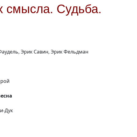
х смысла. Судьба.
 Фаудель, Эрик Савин, Эрик Фельдман
трой
весна
Ки-Дук