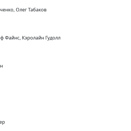
ченко, Олег Табаков
йф Файнс, Кэролайн Гудолл
ен
ер