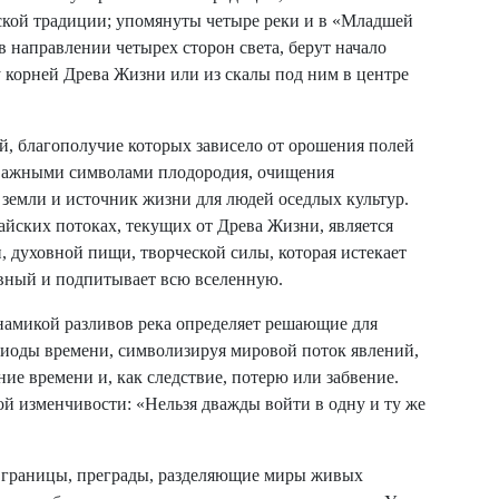
нской традиции; упомянуты четыре реки и в «Младшей
в направлении четырех сторон света, берут начало
у корней Древа Жизни или из скалы под ним в центре
, благополучие которых зависело от орошения полей
важными символами плодородия, очищения
 земли и источник жизни для людей оседлых культур.
йских потоках, текущих от Древа Жизни, является
 духовной пищи, творческой силы, которая истекает
явный и подпитывает всю вселенную.
намикой разливов река определяет решающие для
риоды времени, символизируя мировой поток явлений,
ие времени и, как следствие, потерю или забвение.
й изменчивости: «Нельзя дважды войти в одну и ту же
к границы, преграды, разделяющие миры живых