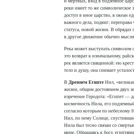
и мертвых, вход в подземное цар
реки имеет то же символическое з
доступ в иное царство, в океан е
важного дела, подвиг; переправа
статуса, новой жизни. В обрядах
в другое движение обычно мыслит
Река может выступать символом 
это возврат к изначальному, рай
рек является священной: ею кре
тело и душу, она снимает устало
В
Древнем Египте
Нил, «великая
жизни, общим достоянием двух з
изречение Геродота: «Египет — д
космичность Нила, его подземный
согласно которым по небесному Н
Нил, по нему Солнце, спустившис
Нила был тесно связан со смерть
мире. Обращаясь к богу, египтян