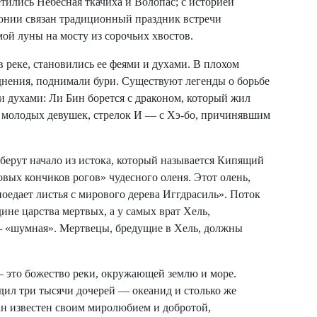
етились Небесная ткачиха и Волопас; с историей
понии связан традиционный праздник встречи
ой луны на мосту из сорочьих хвостов.
в реке, становились ее феями и духами. В плохом
днения, поднимали бури. Существуют легенды о борьбе
 духами: Ли Бин борется с драконом, который жил
х молодых девушек, стрелок И — с Хэ-бо, причинявшим
 берут начало из истока, который называется Кипящий
бовых кончиков рогов» чудесного оленя. Этот олень,
поедает листья с мирового дерева Иггдрасиль». Поток
ине царства мертвых, а у самых врат Хель,
 — «шумная». Мертвецы, бредущие в Хель, должны
 это божество реки, окружающей землю и море.
дил три тысячи дочерей — океанид и столько же
н известен своим миролюбием и добротой,