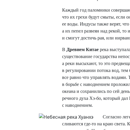
Каждый год паломники совершают
что их грехи будут смыты, если 
ее воды. Индусы также верят, что
а их пепел развеян над рекой, т
и смогут достичь рая, или нирван
В
Древнем Китае
река выступал
существование государства непоср
а реки высыхают, то это предвеща
в регулировании потока вод, тем
все равно что управлять водами.
в борьбе с наводнением проложил
океана и сохранились по сей ден
речного духа Хэ-бо, который дал
с наводнением.
Согласно лег
сливаются где-то на краю света. 