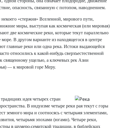
С одной стороны, она означает плодородие, движение
ствие, опасность, связанную с потопом, наводнением.
е некоего «стержня» Вселенной, мирового пути,
нижние миры, выступая как космическая (или мировая)
ают две космические реки, которые текут параллельно
е море. В другом варианте из находящегося в центре
ают главные реки или одна река. Истоки выдающейся
асто относились к какой-нибудь сверхъестественной
 к священному ущелью, а ключевых рек Азии
рья) — к мировой горе Меру.
 традициях идея четырех стран
пространства. В индуизме четыре реки рая текут с горы
ест земного мира и соотносясь с четырьмя элементами,
звития, четырьмя эпохами (югами). Четыре реки,
естны в шумеро-семитской традиции, в библейских