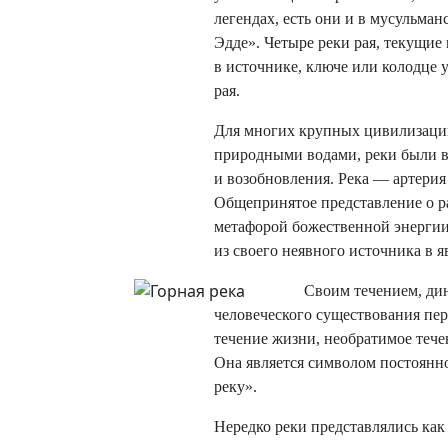
легендах, есть они и в мусульма
Эдде». Четыре реки рая, текущие 
в источнике, ключе или колодце 
рая.
Для многих крупных цивилизаций
природными водами, реки были 
и возобновления. Река — артерия
Общепринятое представление о ра
метафорой божественной энергии,
из своего неявного источника в 
Своим течением, ди
человеческого существования пе
течение жизни, необратимое течен
Она является символом постоянно
реку».
Нередко реки представлялись ка