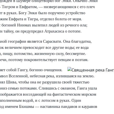
и дождей в Шумере олицетворял бог Энки. Обычно Энки
— Тигром и Евфратом, — низвергающимися с его плеч
ит в руках. Богу Энки было поручено устройство
жим Евфрата и Тигра, отделил болота от моря.
с богиней Нинмах вылепил людей из речного ила;
и тайну, он предупредил Атрахасиса о потопе.
ьной географии является Сарасвати. Она благодатна,
ок величием превосходит все другие воды; ее вода
ы, пищу, потомство, жизненную силу, бессмертие.
чи, поэтому покровительствует певцам и поэтам.
яет собой Гангу, богиню очищения.
вол Вселенной, небесная река, излившаяся на землю.
инял Шива, чтобы она не разрушила своей тяжестью
а вниз семью потоками. Слившись с океаном, Ганга ушла
изображается восседающей на фантастическом морском
аполненным водой, и с лотосом в руках. Один
 под именем Бхишмы — наставника пандавов и кауравов