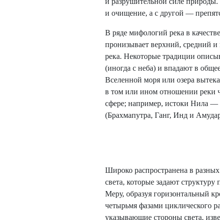
и разрушительной силе природы. 
и очищение, а с другой — препят
В ряде мифологий река в качеств
пронизывает верхний, средний и 
река. Некоторые традиции описыв
(иногда с неба) и впадают в обще
Вселенной моря или озера вытек
в том или ином отношении реки ч
сфере; например, истоки Нила —
(Брахмапутра, Ганг, Инд и Амуда
Широко распространена в разных
света, которые задают структуру 
Меру, образуя горизонтальный кр
четырьмя фазами циклического ра
указывающие стороны света, изв