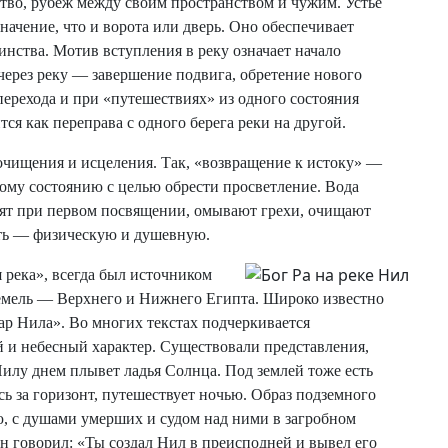
ство, рубеж между своим пространством и чужим. Устье
начение, что и ворота или дверь. Оно обеспечивает
динства. Мотив вступления в реку означает начало
 через реку — завершение подвига, обретение нового
 перехода и при «путешествиях» из одного состояния
ся как переправа с одного берега реки на другой.
очищения и исцеления. Так, «возвращение к истоку» —
скому состоянию с целью обрести просветление. Вода
стят при первом посвящении, омывают грехи, очищают
сть — физическую и душевную.
 река», всегда был источником
емель — Верхнего и Нижнего Египта. Широко известно
ар Нила». Во многих текстах подчеркивается
 и небесный характер. Существовали представления,
илу днем плывет ладья Солнца. Под землей тоже есть
ь за горизонт, путешествует ночью. Образ подземного
ю, с душами умерших и судом над ними в загробном
ин говорил: «Ты создал Нил в преисподней и вывел его