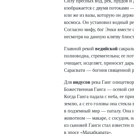
Силу пресных вод, рек, прудов 
изображается с двумя потоками 
или же из вазы, которую он держ
космоса. Он установил водный ре
Согласно мифу, бог Энки вместе 
несмотря на данную клятву блюст
Главной рекой
ведийской
сакрал
полноводна, стремительна; ее пот
очищает, исцеляет, приносит дар
Сарасвати — богиня священной ре
Для
индусов
река Ганг олицетвор
Божественная Ганга — осевой сим
Когда Ганга падала с неба, ее пр
землю, а с его головы она стекл
в подземный мир — паталу. Она 
животном — макаре, с сосудом, н
из сыновей Ганги стал известен
в эпосе «Махабхарата».