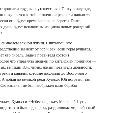
 долгие и трудные путешествия к Гангу в надежде,
они искупаются в этой священной реке или напьются
 если они будут кремированы на берегах Ганга,
о их души будут исключены из цикла новых рождений
ы.
а символом вечной жизни. Считалось, что
едственно зависит от гор и рек: если горы рушатся,
ет его гибель. Задача правителя состоит
 более что управлять людьми по китайским понятиям —
 Так, великий Юй, легендарный правитель древности,
 реки и каналы, которые доходили до Восточного
ь. А дойдя до великой реки Хуанхэ, Юй встретил там
 Юю камень, где был изображен план борьбы
ендам, Хуанхэ и «Небесная река», Млечный Путь,
Когда-то это была одна река, разделявшая мир небесный