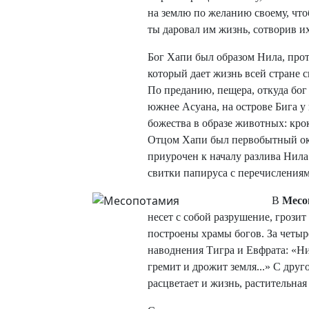
на землю по желанию своему, что
ты даровал им жизнь, сотворив и
Бог Хапи был образом Нила, прот
который дает жизнь всей стране с
По преданию, пещера, откуда бог
южнее Асуана, на острове Бига у
божества в образе животных: кро
Отцом Xапи был первобытный ок
приурочен к началу разлива Нила
свитки папируса с перечислениям
В
Месо
несет с собой разрушение, грози
построены храмы богов. За четыр
наводнения Тигра и Евфрата: «Н
гремит и дрожит земля...» С дру
расцветает и жизнь, растительная