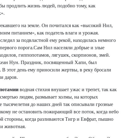
бы продлить жизнь людей, подобно тому, как
х».
екавшего на земле. Он почитался как «высокий Нил,
воим питанием», как податель влаги и урожая.
 следил за подвластной ему рекой, находилась немного
 первого порога.Сам Нил населяли добрые и злые
кодилов, гиппопотамов, лягушек, скорпионов, змей.
еан Нун. Праздник, посвященный Xапи, был
. В этот день ему приносили жертвы, в реку бросали
и даров.
потамии
водная стихия внушает ужас и трепет, так как
т смертью людям, размывает холмы, на которых
е тысячелетия до наших дней так описывали грозные
икому не остановить пожирающий все поток, когда небо
гой стороны, когда разливаются Тигр и Евфрат, пышно
 и животная.