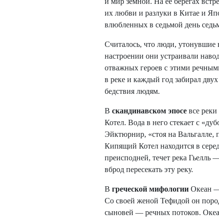
и мир земной. На ее берегах встр
их любви и разлуки в Китае и Я
влюбленных в седьмой день седьм
Считалось, что люди, утонувшие 
настроении они устраивали наво
отважных героев с этими речными
в реке и каждый год забирал дву
бедствия людям.
В
скандинавском эпосе
все реки
Котел. Вода в него стекает с «ду
Эйктюрнир, «стоя на Вальгалле, 
Кипящий Котел находится в серед
преисподней, течет река Гьелль
вброд пересекать эту реку.
В
греческой мифологии
Океан —
Со своей женой Тефидой он поро
сыновей — речных потоков. Океа