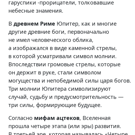
гаруспики -прорицатели, толковавшие
небесные знамения.
В
древнем Риме
Юпитер, как и многие
другие древние боги, первоначально
не имел человеческого облика,
а изображался в виде каменной стрелы,
в которой усматривали символ молнии.
Впоследствии громовые стрелы, которые
он держит в руке, стали символом
могущества и непобедимой силы царя богов.
Три молнии Юпитера символизируют
случай, судьбу и предусмотрительность —
три силы, формирующие будущее.
Согласно
мифам ацтеков
, Вселенная
прошла четыре этапа (или эры) развития.
В третьей эре, которая называлась «Четыре.