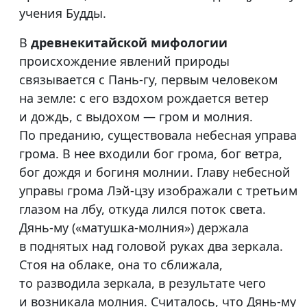
учения Будды.
В
древнекитайской мифологии
происхождение явлений природы
связывается с Пань-гу, первым человеком
на земле: с его вздохом рождается ветер
и дождь, с выдохом — гром и молния.
По преданию, существовала небесная управа
грома. В нее входили бог грома, бог ветра,
бог дождя и богиня молнии. Главу небесной
управы грома Лэй-цзу изображали с третьим
глазом на лбу, откуда лился поток света.
Дянь-му («матушка-молния») держала
в поднятых над головой руках два зеркала.
Стоя на облаке, она то сближала,
то разводила зеркала, в результате чего
и возникала молния. Считалось, что Дянь-му