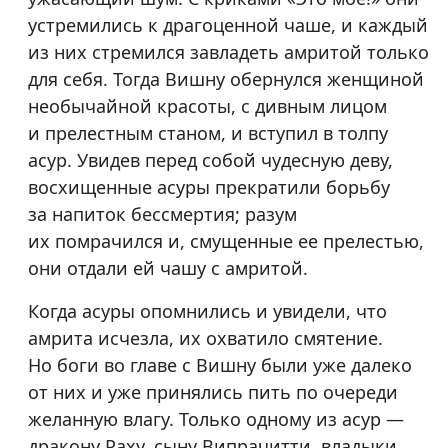
устремились к драгоценной чаше, и каждый
из них стремился завладеть амритой только
для себя. Тогда Вишну обернулся женщиной
необычайной красоты, с дивным лицом
и прелестным станом, и вступил в толпу
асур. Увидев перед собой чудесную деву,
восхищенные асуры прекратили борьбу
за напиток бессмертия; разум
их помрачился и, смущенные ее прелестью,
они отдали ей чашу с амритой.
Когда асуры опомнились и увидели, что
амрита исчезла, их охватило смятение.
Но боги во главе с Вишну были уже далеко
от них и уже принялись пить по очереди
желанную влагу. Только одному из асур —
дракону Раху, сыну Випрачитти, владыки