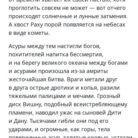
проглотить совсем не может — вот отчего
происходят солнечные и лунные затмения.
А хвост Раху порой появляется на небесах
в виде кометы.
Асуры между тем настигли богов,
похитителей напитка бессмертия,
и на берегу великого океана между богами
и асурами произошла из-за амриты
жесточайшая битва. Враги метали друг
в друга острые дротики и копья, разили
тяжелыми палицами и мечами. Грозный
диск Вишну, подобный всеистребляющему
пламени, наводил ужас на сыновей Дити
и Дану. Тысячами гибли они под его
ударами, и огромные, как горы, тела
поверженных асур, залитые кровью, устлали