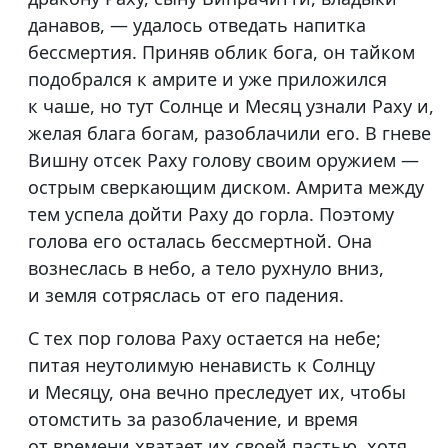
данавов, — удалось отведать напитка
бессмертия. Приняв облик бога, он тайком
подобрался к амрите и уже приложился
к чаше, но тут Солнце и Месяц узнали Раху и,
желая блага богам, разоблачили его. В гневе
Вишну отсек Раху голову своим оружием —
острым сверкающим диском. Амрита между
тем успела дойти Раху до горла. Поэтому
голова его осталась бессмертной. Она
вознеслась в небо, а тело рухнуло вниз,
и земля сотряслась от его падения.
С тех пор голова Раху остается на небе;
питая неутолимую ненависть к Солнцу
и Месяцу, она вечно преследует их, чтобы
отомстить за разоблачение, и время
от времени хватает их своей пастью, хотя