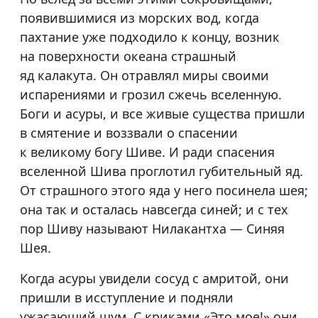
появившимися из морских вод, когда
пахтание уже подходило к концу, возник
на поверхности океана страшный
яд калакута. Он отравлял миры своими
испарениями и грозил сжечь вселенную.
Боги и асуры, и все живые существа пришли
в смятение и воззвали о спасении
к великому богу Шиве. И ради спасения
вселенной Шива проглотил губительный яд.
От страшного этого яда у него посинела шея;
она так и осталась навсегда синей; и с тех
пор Шиву называют Нилакантха — Синяя
Шея.
Когда асуры увидели сосуд с амритой, они
пришли в исступление и подняли
ужасающий шум. С криками «Это мое!» они