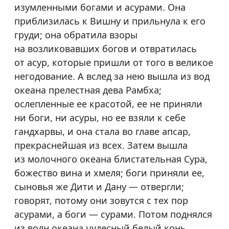
изумленными богами и асурами. Она
приблизилась к Вишну и прильнула к его
груди; она обратила взоры
на возликовавших богов и отвратилась
от асур, которые пришли от того в великое
негодование. А вслед за нею вышла из вод
океана прелестная дева Рамбха;
ослепленные ее красотой, ее не приняли
ни боги, ни асуры, но ее взяли к себе
гандхарвы, и она стала во главе апсар,
прекраснейшая из всех. Затем вышла
из молочного океана блистательная Сура,
божество вина и хмеля; боги приняли ее,
сыновья же Дити и Дану — отвергли;
говорят, потому они зовутся с тех пор
асурами, а боги — сурами. Потом поднялся
из волн океана чудесный белый конь