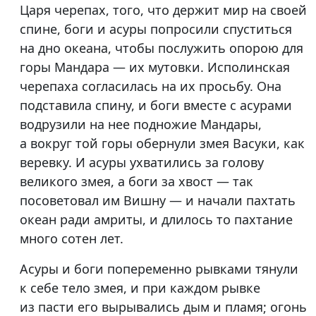
Царя черепах, того, что держит мир на своей
спине, боги и асуры попросили спуститься
на дно океана, чтобы послужить опорою для
горы Мандара — их мутовки. Исполинская
черепаха согласилась на их просьбу. Она
подставила спину, и боги вместе с асурами
водрузили на нее подножие Мандары,
а вокруг той горы обернули змея Васуки, как
веревку. И асуры ухватились за голову
великого змея, а боги за хвост — так
посоветовал им Вишну — и начали пахтать
океан ради амриты, и длилось то пахтание
много сотен лет.
Асуры и боги попеременно рывками тянули
к себе тело змея, и при каждом рывке
из пасти его вырывались дым и пламя; огонь