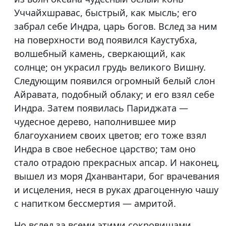
Уччайхшравас, быстрый, как мысль; его
забрал себе Индра, царь богов. Вслед за ним
на поверхности вод появился Каустубха,
волшебный камень, сверкающий, как
солнце; он украсил грудь великого Вишну.
Следующим появился огромный белый слон
Айравата, подобный облаку; и его взял себе
Индра. Затем появилась Париджата —
чудесное дерево, наполнившее мир
благоуханием своих цветов; его тоже взял
Индра в свое небесное царство; там оно
стало отрадою прекрасных апсар. И наконец,
вышел из моря Дханвантари, бог врачевания
и исцеления, неся в руках драгоценную чашу
с напитком бессмертия — амритой.
Но вслед за всеми этими сокровищами,