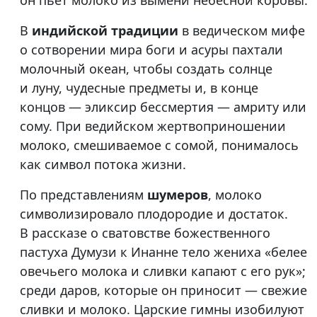
он пьет молоко из вымени небесной коровы.
В
индийской традиции
в ведическом мифе
о сотворении мира боги и асуры пахтали
молочный океан, чтобы создать солнце
и луну, чудесные предметы и, в конце
концов — эликсир бессмертия — амриту или
сому. При ведийском жертвоприношении
молоко, смешиваемое с сомой, понималось
как символ потока жизни.
По представлениям
шумеров
, молоко
символизировало плодородие и достаток.
В рассказе о сватовстве божественного
пастуха Думузи к Инанне тело жениха «белее
овечьего молока и сливки капают с его рук»;
среди даров, которые он приносит — свежие
сливки и молоко. Царские гимны изобилуют