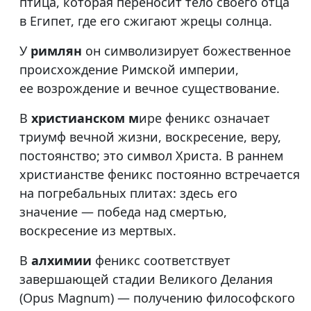
птица, которая переносит тело своего отца
в Египет, где его сжигают жрецы солнца.
У
римлян
он символизирует божественное
происхождение Римской империи,
ее возрождение и вечное существование.
В
христианском м
ире феникс означает
триумф вечной жизни, воскресение, веру,
постоянство; это символ Христа. В раннем
христианстве феникс постоянно встречается
на погребальных плитах: здесь его
значение — победа над смертью,
воскресение из мертвых.
В
алхимии
феникс соответствует
завершающей стадии Великого Делания
(Opus Magnum) — получению философского