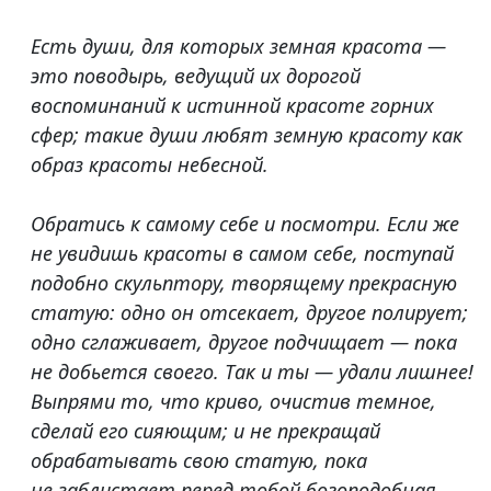
Есть души, для которых земная красота —
это поводырь, ведущий их дорогой
воспоминаний к истинной красоте горних
сфер; такие души любят земную красоту как
образ красоты небесной.
Обратись к самому себе и посмотри. Если же
не увидишь красоты в самом себе, поступай
подобно скульптору, творящему прекрасную
статую: одно он отсекает, другое полирует;
одно сглаживает, другое подчищает — пока
не добьется своего. Так и ты — удали лишнее!
Выпрями то, что криво, очистив темное,
сделай его сияющим; и не прекращай
обрабатывать свою статую, пока
не заблистает перед тобой богоподобная