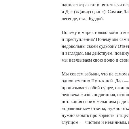
написал «трактат в пять тысяч и
и Дэ» («Дао-дэ цзин»). Сам же Ла
легенде, стал Буддой.
Почему в мире столько войн и ко
и преступления? Почему мы сами т
недовольны своей судьбой? Отве
и взглядам, мы действуем, повин
мы навязываем свою волю и свои 
Мы совсем забыли, что на самом 
одновременно Путь к ней. Дао — 
пронизывает собой сущее, оживляе
человека жизнь подлинная, исполн
потакания своим желаниям ради с
«правильные» ответы, нужно отка
нужно забыть про корысть и тщес
глупцом — чистым и невинным, и