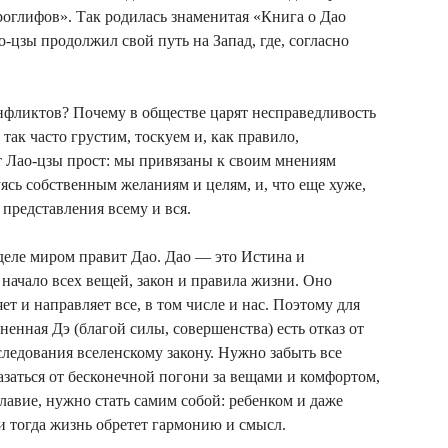
ероглифов». Так родилась знаменитая «Книга о Дао
о-цзы продолжил свой путь на Запад, где, согласно
нфликтов? Почему в обществе царят несправедливость
ак часто грустим, тоскуем и, как правило,
т Лао-цзы прост: мы привязаны к своим мнениям
уясь собственным желаниям и целям, и, что еще хуже,
представления всему и вся.
деле миром правит Дао. Дао — это Истина и
начало всех вещей, закон и правила жизни. Оно
т и направляет все, в том числе и нас. Поэтому для
енная Дэ (благой силы, совершенства) есть отказ от
ледования вселенскому закону. Нужно забыть все
заться от бесконечной погони за вещами и комфортом,
лавие, нужно стать самим собой: ребенком и даже
 тогда жизнь обретет гармонию и смысл.