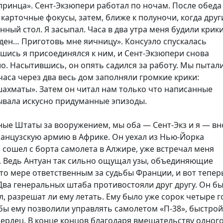
принца». Сент-Экзюпери работал по ночам. После обеда
 карточные фокусы, затем, ближе к полуночи, когда друг
ный стол. Я засыпал. Часа в два утра меня будили крик
лоден… Приготовь мне яичницу». Консуэло спускалась
шись я присоединялся к ним, и Сент-Экзюпери снова
о. Насытившись, он опять садился за работу. Мы пытал
часа через два весь дом заполняли громкие крики:
шахматы». Затем он читал нам только что написанные
зывала искусно придуманные эпизоды.
ные Штаты за вооружением, мы оба — Сент-Экз и я — вн
ранцузскую армию в Африке. Он уехал из Нью-Йорка
я сошел с борта самолета в Алжире, уже встречал меня
й. Ведь Антуан так сильно ощущал узы, объединяющие
й-то мере ответственным за судьбы Франции, и вот тепер
Два генеральных штаба противостояли друг другу. Он б
, разрешат ли ему летать. Ему было уже сорок четыре г
обы ему позволили управлять самолетом «П-38», быстрой
ердец. В конце концов благодаря вмешательству одног