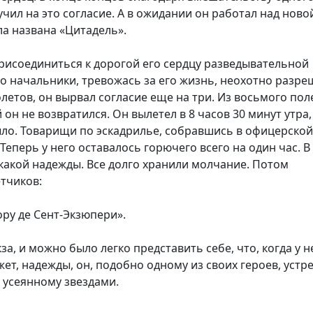
чил на это согласие. А в ожидании он работал над ново
ла названа «Цитадель».
рисоединиться к дорогой его сердцу разведывательной
 но начальники, тревожась за его жизнь, неохотно разр
летов, он вырвал согласие еще на три. Из восьмого пол
он не возвратился. Он вылетел в 8 часов 30 минут утра,
было. Товарищи по эскадрилье, собравшись в офицерской
Теперь у него оставалось горючего всего на один час. В
икакой надежды. Все долго хранили молчание. Потом
етчиков:
ру де Сент-Экзюпери».
за, и можно было легко представить себе, что, когда у н
ет, надежды, он, подобно одному из своих героев, устр
 усеянному звездами.