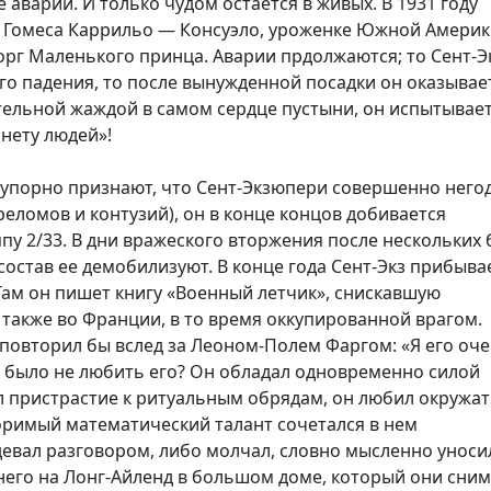
аварии. И только чудом остается в живых. В 1931 году
я Гомеса Каррильо — Консуэло, уроженке Южной Америк
рг Маленького принца. Аварии прдолжаются; то Сент-Э
го падения, то после вынужденной посадки он оказывае
тельной жаждой в самом сердце пустыни, он испытывае
нету людей»!
и упорно признают, что Сент-Экзюпери совершенно него
еломов и контузий), он в конце концов добивается
пу 2/33. В дни вражеского вторжения после нескольких 
состав ее демобилизуют. В конце года Сент-Экз прибыва
 Там он пишет книгу «Военный летчик», снискавшую
 также во Франции, в то время оккупированной врагом.
 повторил бы вслед за Леоном-Полем Фаргом: «Я его оч
ак было не любить его? Он обладал одновременно силой
л пристрастие к ритуальным обрядам, он любил окружа
оримый математический талант сочетался в нем
адевал разговором, либо молчал, словно мысленно уноси
 него на Лонг-Айленд в большом доме, который они сни