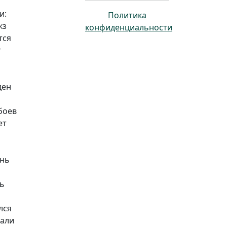
и:
Политика
кз
конфиденциальности
тся
т
ден
боев
ет
ень
ть
лся
мали