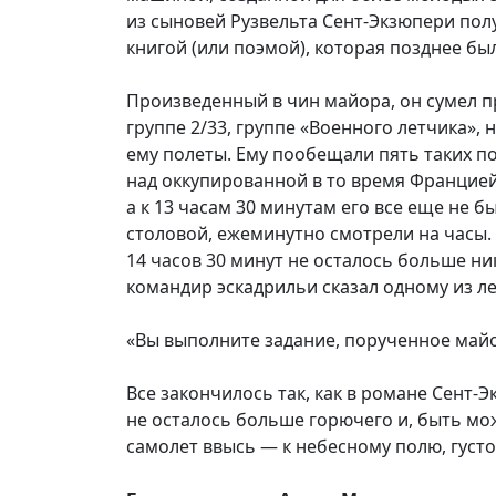
из сыновей Рузвельта Сент-Экзюпери полу
книгой (или поэмой), которая позднее бы
Произведенный в чин майора, он сумел п
группе 2/33, группе «Военного летчика»,
ему полеты. Ему пообещали пять таких по
над оккупированной в то время Францией 
а к 13 часам 30 минутам его все еще не 
столовой, ежеминутно смотрели на часы. 
14 часов 30 минут не осталось больше н
командир эскадрильи сказал одному из л
«Вы выполните задание, порученное майо
Все закончилось так, как в романе Сент-Эк
не осталось больше горючего и, быть мож
самолет ввысь — к небесному полю, густо