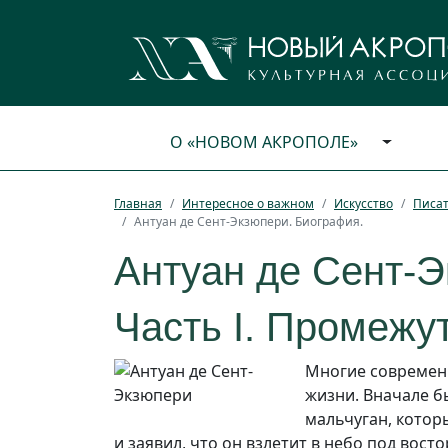
О «НОВОМ АКРОПОЛЕ»
Главная
Интересное о важном
Искусство
Писат
Антуан де Сент-Экзюпери. Биография.
Антуан де Сент-Э
Часть I. Промежу
Многие современн
жизни. Вначале б
мальчуган, котор
и заявил, что он взлетит в небо под вост