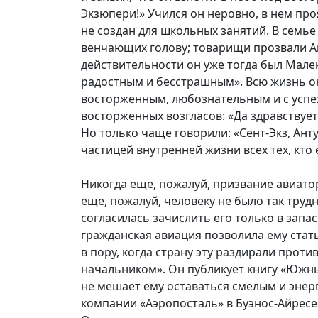
Экзюпери!» Учился он неровно, в нем про
не создан для школьных занятий. В семье
венчающих голову; товарищи прозвали Ант
действительности он уже тогда был Мале
радостным и бесстрашным». Всю жизнь он 
восторженным, любознательным и с успех
восторженных возгласов: «Да здравствует
Но только чаще говорили: «Сент-Экз, Ант
частицей внутренней жизни всех тех, кто е
Никогда еще, пожалуй, призвание авиатор
еще, пожалуй, человеку не было так труд
согласилась зачислить его только в запа
гражданская авиация позволила ему стат
в пору, когда страну эту раздирали про
начальником». Он публикует книгу «Южны
не мешает ему оставаться смелым и эне
компании «Аэропосталь» в Буэнос-Айресе 