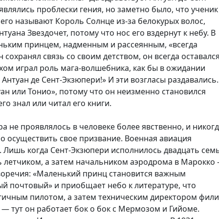
являлись проблески гения, но заметно было, что ученик
 его называют Король Солнце из-за белокурых волос,
уана Звездочет, потому что нос его вздернут к небу. В
ньким принцем, надменным и рассеянным, «всегда
сохранял связь со своим детством, он всегда оставалс
ом играл роль мага-волшебника, как бы в ожидании
 Антуан де Сент-Экзюпери!» И эти возгласы раздавались.
уан или Тонио», потому что он неизменно становился
го знал или читал его книги.
а не проявлялось в человеке более явственно, и никог
но осуществить свое призвание. Военная авиация
с. Лишь когда Сент-Экзюпери исполнилось двадцать семь
ь летчиком, а затем начальником аэродрома в Марокко
тиворечия: «Маленький принц становится важным
й почтовый» и приобщает небо к литературе, что
ргичным пилотом, а затем техническим директором фил
— тут он работает бок о бок с Мермозом и Гийоме.