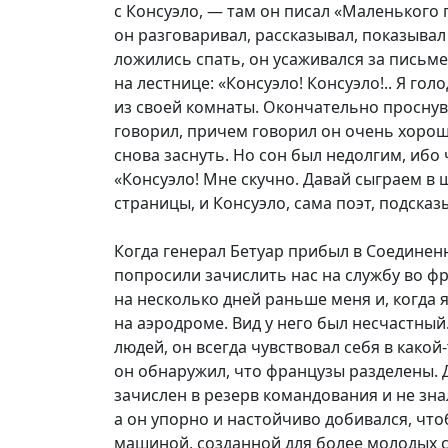
с Консуэло, — там он писал «Маленького 
он разговаривал, рассказывал, показывал
ложились спать, он усаживался за письмен
на лестнице: «Консуэло! Консуэло!.. Я го
из своей комнаты. Окончательно проснув
говорил, причем говорил он очень хорош
снова заснуть. Но сон был недолгим, ибо 
«Консуэло! Мне скучно. Давай сыграем в 
страницы, и Консуэло, сама поэт, подска
Когда генерал Бетуар прибыл в Соединен
попросили зачислить нас на службу во ф
на несколько дней раньше меня и, когда 
на аэродроме. Вид у него был несчастны
людей, он всегда чувствовал себя в како
он обнаружил, что французы разделены. 
зачислен в резерв командования и не знал
а он упорно и настойчиво добивался, чт
машиной, созданной для более молодых с