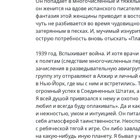
Он попадает в многочисленные и тяжелые 
он женится на вдове испанского писател
фантазия этой женщины приводит в восто
чуть не разбивается во время чудовищно
затерянным в песках. И, мучимый изнури
острую потребность вновь отыскать «Пла
1939 год. Вспыхивает война. И хотя врач
к полетам (следствие многочисленных пер
зачисления в разведывательную авиагруп
группу эту отправляют в Алжир и личный 
в Нью-Йорк, где мы с ним и встретились.
огромный успех в Соединенных Штатах, а
Я всей душой привязался к нему и охотно
любил и всегда буду оплакивать». Да и к
и нежностью, умом и интуицией. Он пита
себя атмосферой таинственности. Неосп
с ребяческой тягой к игре. Он либо завл
на какую-нибудь иную планету. Я бывал у