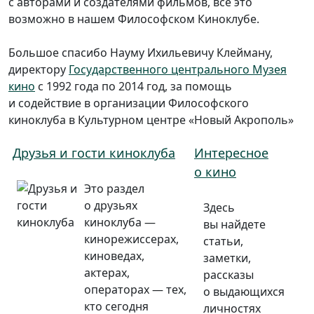
с авторами и создателями фильмов, все это
возможно в нашем Философском Киноклубе.
Большое спасибо Науму Ихильевичу Клейману,
директору
Государственного центрального Музея
кино
с 1992 года по 2014 год, за помощь
и содействие в организации Философского
киноклуба в Культурном центре «Новый Акрополь»
Друзья и гости киноклуба
Интересное
о кино
Это раздел
о друзьях
Здесь
киноклуба —
вы найдете
кинорежиссерах,
статьи,
киноведах,
заметки,
актерах,
рассказы
операторах — тех,
о выдающихся
кто сегодня
личностях