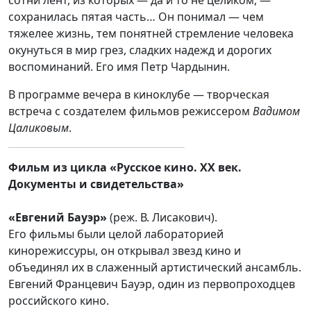
сотни лент, из которых — да и то не целиком, —
сохранилась пятая часть… Он понимал — чем
тяжелее жизнь, тем понятней стремление человека
окунуться в мир грез, сладких надежд и дорогих
воспоминаний. Его имя Петр Чардынин.
В программе вечера в киноклубе — творческая
встреча с создателем фильмов режиссером
Вадимом
Цаликовым
.
Фильм из цикла «Русское кино. XX век.
Документы и свидетельства»
«Евгений Бауэр»
(реж. В. Лисакович).
Его фильмы были целой лабораторией
кинорежиссуры, он открывал звезд кино и
объединял их в слаженный артистический ансамбль.
Евгений Францевич Бауэр, один из первопроходцев
российского кино.