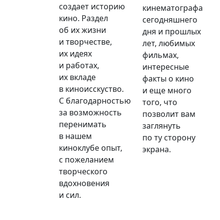
создает историю
кинематографа
кино. Раздел
сегодняшнего
об их жизни
дня и прошлых
и творчестве,
лет, любимых
их идеях
фильмах,
и работах,
интересные
их вкладе
факты о кино
в киноисскуство.
и еще много
С благодарностью
того, что
за возможность
позволит вам
перенимать
заглянуть
в нашем
по ту сторону
киноклубе опыт,
экрана.
с пожеланием
творческого
вдохновения
и сил.