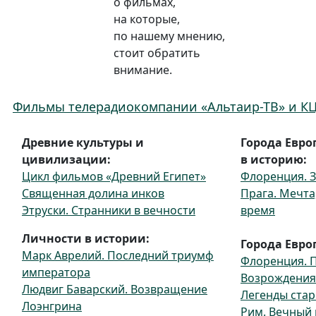
о фильмах,
на которые,
по нашему мнению,
стоит обратить
внимание.
Фильмы телерадиокомпании «Альтаир-ТВ» и К
Древние культуры и
Города Евро
цивилизации:
в историю:
Цикл фильмов «Древний Египет»
Флоренция. 
Священная долина инков
Прага. Мечта
Этруски. Странники в вечности
время
Личности в истории:
Города Евро
Марк Аврелий. Последний триумф
Флоренция. П
императора
Возрождения
Людвиг Баварский. Возвращение
Легенды стар
Лоэнгрина
Рим. Вечный 