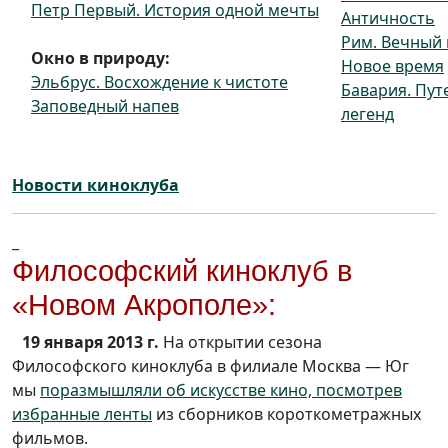
Петр Первый. История одной мечты
Античность
Рим. Вечный 
Окно в природу:
Новое время
Эльбрус. Восхождение к чистоте
Бавария. Пут
Заповедный напев
легенд
Новости киноклуба
_
Философский киноклуб в
«Новом Акрополе»:
19 января 2013 г.
На открытии сезона
Философского киноклуба в филиале Москва — Юг
мы
поразмышляли об искусстве кино, посмотрев
избранные ленты
из сборников короткометражных
фильмов.