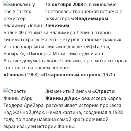
12 октября 2008 г.
в киноклубе
состоялась творческая встреча с
режиссером
Владимиром
Левиным
.
Более 40 лет жизни Владимира Левина отдано
кинематографу. На его счету ряд полнометражных
игровых картин и фильмов для детей («Где ты,
Багира?», «Пионерка Мэри Пикфорд» и др.).
А также документальные фильмы, просмотр которых
состоялся на нашем вечере:
«Слова»
(1968),
«Очарованный остров»
(1970).
Знаменитый фильм
«Страсти
Жанны д’Арк»
режиссера Карла
Теодора Дрейера, рассказывает историю процесса
над Жанной д’Арк. Немая картина, созданная в 1928
году, по праву названа самой красноречивой
экранизацией истории Жанны.